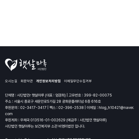
오시는길
회원약관
개인정보처리방침
이메일무단수집거부
단체명 : 사단법인r 햇살마루 (대표 : 엄경희) | 고유번호 : 399-82-00075
주소 : 서울시 종로구 새문안로5가길 28 광화문플래티넘 6층 616호
후원문의 :
02-3417-3417
| 팩스 : 02-396-2538 | 이메일 :
hlog_h10421@naver.
com
후원계좌 : 우체국 013516-01-002629 (예금주 : 사단법인 햇살마루)
사단법인 햇살마루는 보건복지부 소관 비영리법인 입니다.