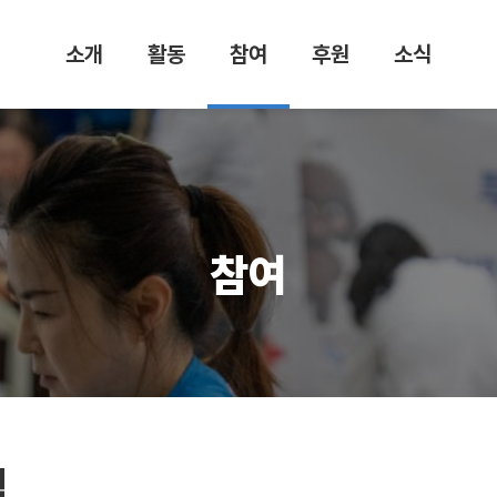
소개
활동
참여
후원
소식
햇살마루
의료봉사
봉사일정
후원 안내
공지사항
는
안내
복지활동
정기 후원
햇살마루
이사장 인
봉사자 모
이야기
국내활동
일시 후원
사말
집
언론보도
해외활동
기업 후원
연혁
봉사자 마
보도자료
참여
당
조직도
FAQ
CI & 마스
소셜네트
코트
워크
의료진
활동분야
재정 투명
성
집