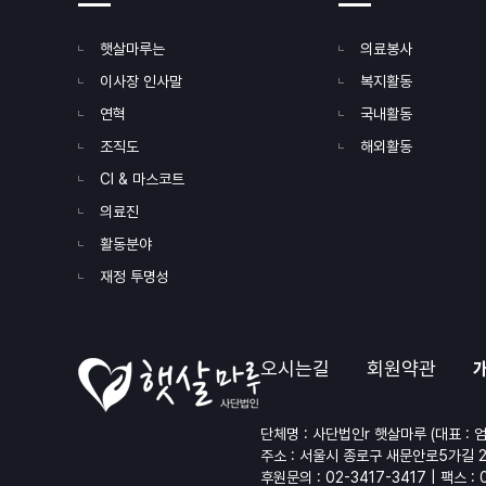
햇살마루는
의료봉사
이사장 인사말
복지활동
연혁
국내활동
조직도
해외활동
CI & 마스코트
의료진
활동분야
재정 투명성
오시는길
회원약관
단체명 : 사단법인r 햇살마루 (대표 : 엄
주소 : 서울시 종로구 새문안로5가길 
후원문의 :
02-3417-3417
| 팩스 : 