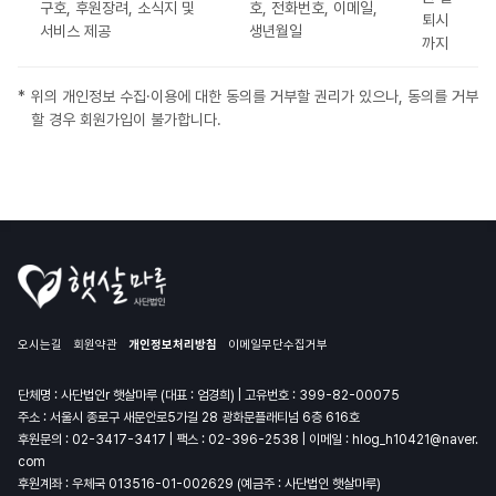
구호, 후원장려, 소식지 및
호, 전화번호, 이메일,
퇴시
서비스 제공
생년월일
까지
위의 개인정보 수집·이용에 대한 동의를 거부할 권리가 있으나, 동의를 거부
할 경우 회원가입이 불가합니다.
오시는길
회원약관
개인정보처리방침
이메일무단수집거부
단체명 : 사단법인r 햇살마루 (대표 : 엄경희) | 고유번호 : 399-82-00075
주소 : 서울시 종로구 새문안로5가길 28 광화문플래티넘 6층 616호
후원문의 :
02-3417-3417
| 팩스 : 02-396-2538 | 이메일 :
hlog_h10421@naver.
com
후원계좌 : 우체국 013516-01-002629 (예금주 : 사단법인 햇살마루)