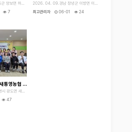
2026. 04. 13.경남 하동군 양보면 하동금오농협농촌왕진버스 한방의료봉사 햇살마루는 경남 하동군 어르신을 위..
2026. 04. 09.경남 창녕군 이방면 이방농협농촌왕진버스 한방의료봉사 햇살마루가 이번에 방문한 곳..
7
최고관리자
06-01
24
경남 통영시 광도면 새통영농협 농촌왕진버스 한방의료봉사
2026. 03. 26.경남 통영시 광도면 새통영농협농촌왕진버스 한방의료봉사 농촌 어르신 건강 지킴이 햇살마루의이..
47