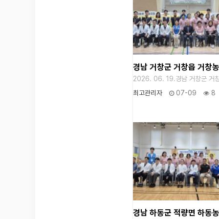
최고관리자
07-09
8