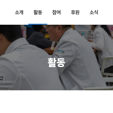
소개
활동
참여
후원
소식
햇살마루
의료봉사
봉사일정
후원 안내
공지사항
는
안내
복지활동
정기 후원
햇살마루
이사장 인
봉사자 모
이야기
국내활동
일시 후원
사말
집
언론보도
해외활동
기업 후원
연혁
봉사자 마
보도자료
활동
당
조직도
FAQ
CI & 마스
소셜네트
코트
워크
의료진
활동분야
재정 투명
성