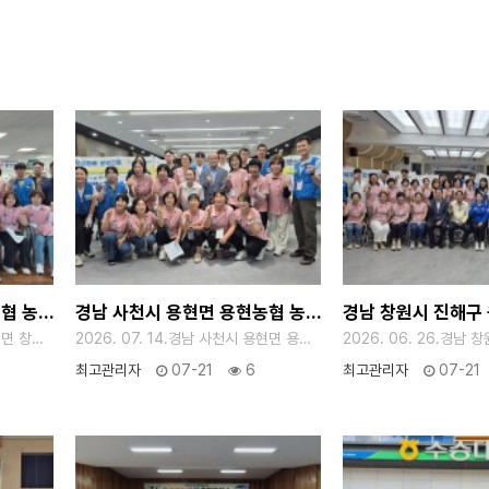
경남 남해군 창선면 창선농협 농촌왕진버스 한방의료봉사
경남 사천시 용현면 용현농협 농촌왕진버스 한방의료봉사
2026. 07. 15.경남 남해군 창선면 창선농협농촌왕진버스 한방의료봉사뙤약볕에서 일하시는 농촌 어르신들.혹서기를 대비해..
2026. 07. 14.경남 사천시 용현면 용현농협농촌왕진버스 한방의료봉사 한방의료봉사 전문 비영리단체 햇살마루는..
최고관리자
07-21
6
최고관리자
07-21