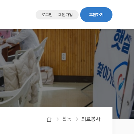
로그인
회원가입
후원하기
활동
의료봉사