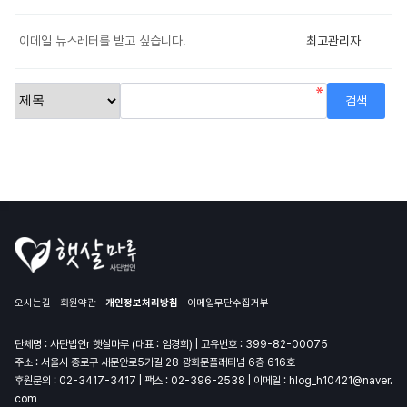
이메일 뉴스레터를 받고 싶습니다.
최고관리자
오시는길
회원약관
개인정보처리방침
이메일무단수집거부
단체명 : 사단법인r 햇살마루 (대표 : 엄경희) | 고유번호 : 399-82-00075
주소 : 서울시 종로구 새문안로5가길 28 광화문플래티넘 6층 616호
후원문의 :
02-3417-3417
| 팩스 : 02-396-2538 | 이메일 :
hlog_h10421@naver.
com