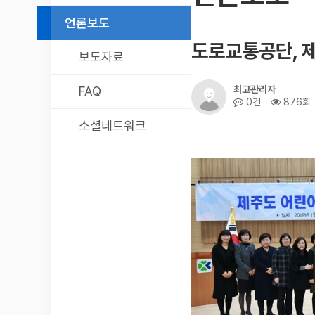
언론보도
도로교통공단, 제
보도자료
FAQ
최고관리자
0건
876회
소셜네트워크