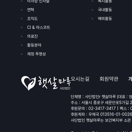
이사장 인사말
복지활동
연혁
국내활동
조직도
해외활동
CI & 마스코트
의료진
활동분야
재정 투명성
오시는길
회원약관
단체명 : 사단법인r 햇살마루 (대표 : 엄
주소 : 서울시 종로구 새문안로5가길 
후원문의 :
02-3417-3417
| 팩스 : 
후원계좌 : 우체국 013516-01-002
사단법인 햇살마루는 보건복지부 소관 