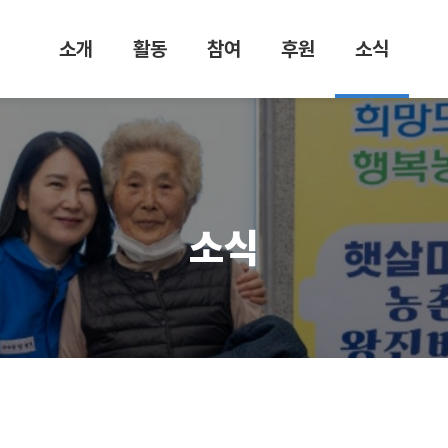
소개
활동
참여
후원
소식
햇살마루
의료봉사
봉사일정
후원 안내
공지사항
는
안내
복지활동
정기 후원
햇살마루
이사장 인
봉사자 모
이야기
국내활동
일시 후원
사말
집
언론보도
해외활동
기업 후원
연혁
봉사자 마
보도자료
소식
당
조직도
FAQ
CI & 마스
소셜네트
코트
워크
의료진
활동분야
재정 투명
성