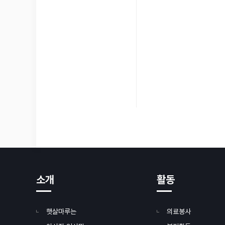
소개
활동
햇살마루는
의료봉사