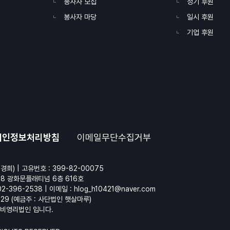
봉사자 모집
정기 후원
봉사자 마당
일시 후원
기업 후원
개인정보처리방침
이메일무단수집거부
경희) | 고유번호 : 399-82-00075
28 광화문플래티넘 6층 616호
02-396-2538 | 이메일 :
hlog_h10421@naver.com
629 (예금주 : 사단법인 햇살마루)
비영리법인 입니다.